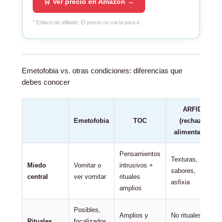
🛒 Ver precio en Amazon →
* Enlace de afiliado. El precio no varía para ti.
Emetofobia vs. otras condiciones: diferencias que
debes conocer
ARFID
Emetofobia
TOC
(rechazo
alimentario)
Pensamientos
Texturas,
Miedo
Vomitar o
intrusivos +
sabores,
central
ver vomitar
rituales
asfixia
amplios
Posibles,
Amplios y
No rituales, sí
Rituales
focalizados