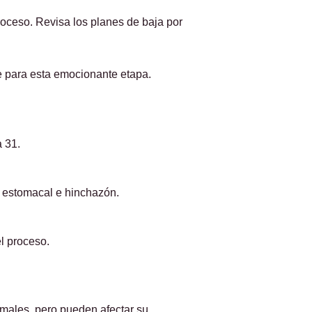
proceso. Revisa los planes de baja por
te para esta emocionante etapa.
 31.
z estomacal e hinchazón.
l proceso.
males, pero pueden afectar su