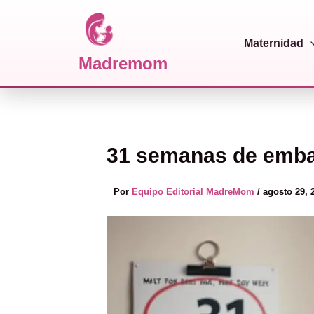
Maternidad
Madremom
Ir al contenido
31 semanas de embar
Por
Equipo Editorial MadreMom
/
agosto 29, 