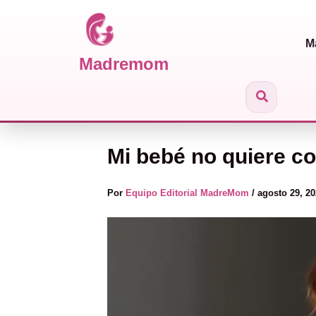
M
Madremom
Ir al contenido
Buscar
Mi bebé no quiere c
Por
Equipo Editorial MadreMom
/
agosto 29, 2