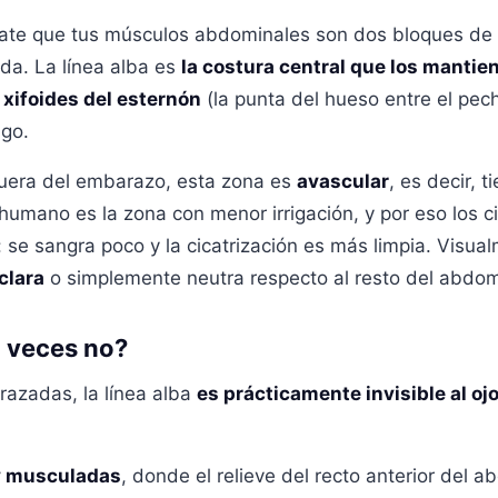
ate que tus músculos abdominales son dos bloques de la
rda. La línea alba es
la costura central que los mantie
xifoides del esternón
(la punta del hueso entre el pec
go.
fuera del embarazo, esta zona es
avascular
, es decir,
umano es la zona con menor irrigación, y por eso los ci
 sangra poco y la cicatrización es más limpia. Visualme
clara
o simplemente neutra respecto al resto del abdo
a veces no?
razadas, la línea alba
es prácticamente invisible al oj
y musculadas
, donde el relieve del recto anterior de