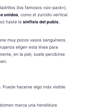
drillos (los famosos «six-pack»),
ne unidos
, como el zurcido vertical
ho) hasta la
sínfisis del pubis
,
 tiene muy pocos vasos sanguíneos.
rujanos eligen esta línea para
nte, en la piel, suele percibirse
men.
o
. Puede hacerse algo más visible
l abdomen marca una hendidura