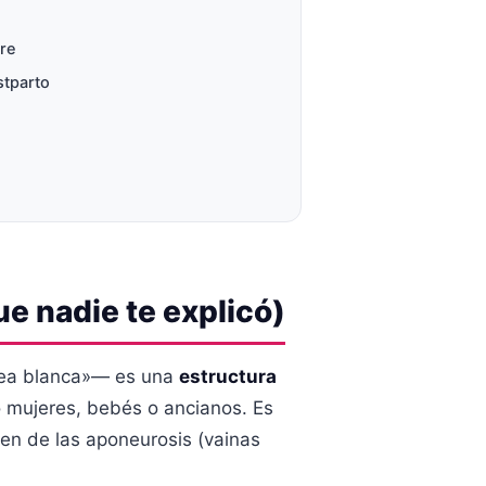
tre
stparto
ue nadie te explicó)
ínea blanca»— es una
estructura
mujeres, bebés o ancianos. Es
en de las aponeurosis (vainas