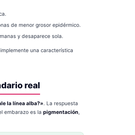
ca.
onas de menor grosor epidérmico.
emanas y desaparece sola.
simplemente una característica
dario real
e la línea alba?»
. La respuesta
 el embarazo es la
pigmentación
,