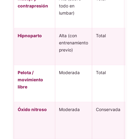
contrapresión
todo en
lumbar)
Hipnoparto
Alta (con
Total
Varia
entrenamiento
previo)
Pelota /
Moderada
Total
Inme
movimiento
libre
Óxido nitroso
Moderada
Conservada
30-6
seg