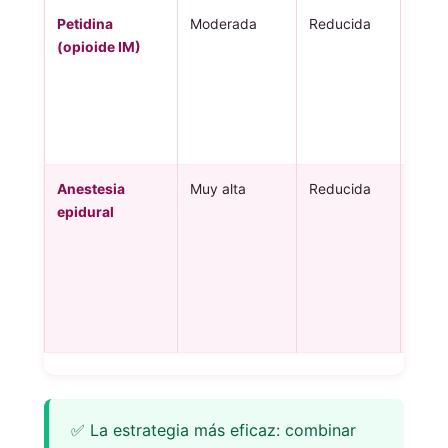
Petidina
Moderada
Reducida
15-2
(opioide IM)
Anestesia
Muy alta
Reducida
15-3
epidural
✅ La estrategia más eficaz: combinar