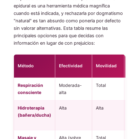
epidural es una herramienta médica magnífica
cuando está indicada, y rechazarla por dogmatismo
"natural" es tan absurdo como ponerla por defecto
sin valorar alternativas. Esta tabla resume las
principales opciones para que decidas con
información en lugar de con prejuicios:
Inici
Método
Efectividad
Movilidad
acci
Respiración
Moderada-
Total
Inme
consciente
alta
Hidroterapia
Alta
Alta
5-10 
(bañera/ducha)
Masaje y
Alta (sobre
Total
Inme