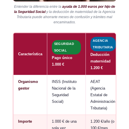
Entender la diferencia entre la
ayuda de 1.000 euros por hijo de
la Seguridad Social
y la deducción de maternidad de la Agencia
Tributaria puede ahorrarte meses de confusión y trámites mal
encaminados.
AGENCIA
SEGURIDAD
TRIBUTARIA
SOCIAL
Característica
Deducción
Pago único
maternidad
1.000 €
1.200 €
Organismo
INSS (Instituto
AEAT
gestor
Nacional de la
(Agencia
Seguridad
Estatal de
Social)
Administración
Tributaria)
Importe
1.000 € de una
1.200 €/año (o
sola vez
100 €/mes