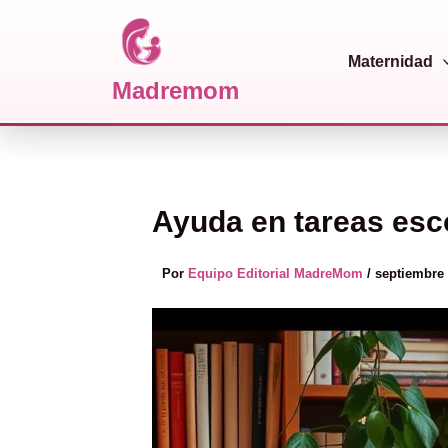
Maternidad
Madremom
Ir al contenido
Ayuda en tareas esco
Por
Equipo Editorial MadreMom
/
septiembre 