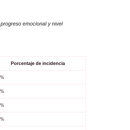
 progreso emocional y nivel
Porcentaje de incidencia
5%
0%
0%
5%