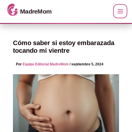
Ir al contenido
Cómo saber si estoy embarazada
tocando mi vientre
Por
Equipo Editorial MadreMom
/
septiembre 5, 2024