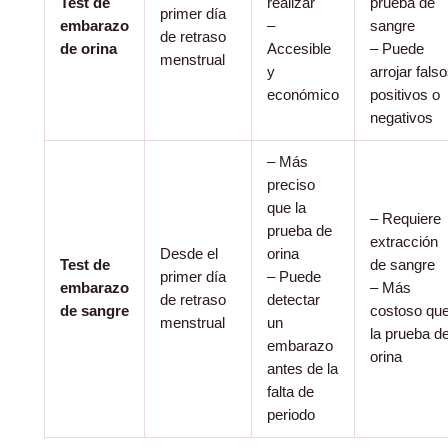
Test de
realizar
prueba de
primer día
embarazo
–
sangre
de retraso
de orina
Accesible
– Puede
menstrual
y
arrojar fals
económico
positivos o
negativos
– Más
preciso
que la
– Requiere
prueba de
extracción
Desde el
orina
Test de
de sangre
primer día
– Puede
embarazo
– Más
de retraso
detectar
de sangre
costoso qu
menstrual
un
la prueba d
embarazo
orina
antes de la
falta de
periodo